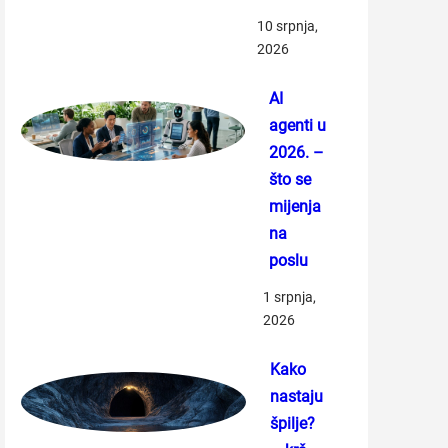
10 srpnja,
2026
AI
agenti u
2026. –
što se
mijenja
na
poslu
1 srpnja,
2026
Kako
nastaju
špilje?