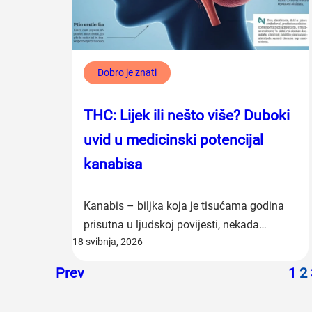
Dobro je znati
THC: Lijek ili nešto više? Duboki
uvid u medicinski potencijal
kanabisa
Kanabis – biljka koja je tisućama godina
prisutna u ljudskoj povijesti, nekada…
18 svibnja, 2026
Prev
1
2