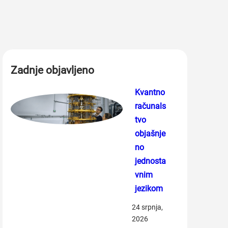
Zadnje objavljeno
Kvantno
računals
tvo
objašnje
no
jednosta
vnim
jezikom
24 srpnja,
2026