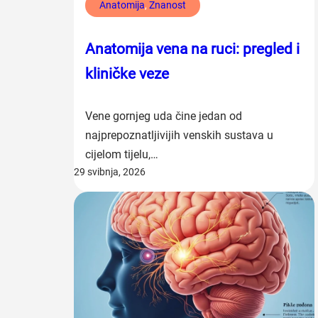
Anatomija
, 
Znanost
Anatomija vena na ruci: pregled i
kliničke veze
Vene gornjeg uda čine jedan od
najprepoznatljivijih venskih sustava u
cijelom tijelu,…
29 svibnja, 2026