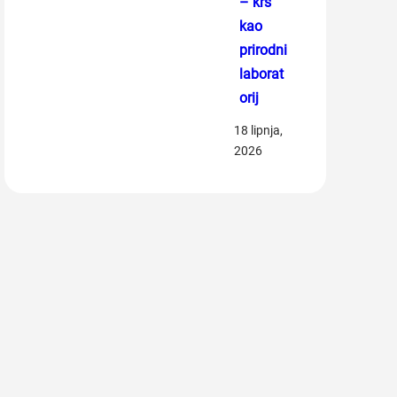
– krš
kao
prirodni
laborat
orij
18 lipnja,
2026