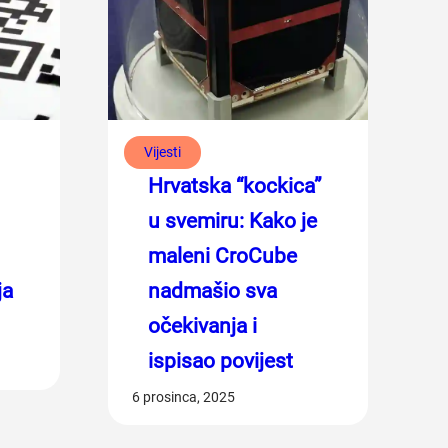
Vijesti
Hrvatska “kockica”
u svemiru: Kako je
maleni CroCube
ja
nadmašio sva
očekivanja i
ispisao povijest
6 prosinca, 2025