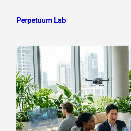
Skoči
do
Perpetuum Lab
sadržaja