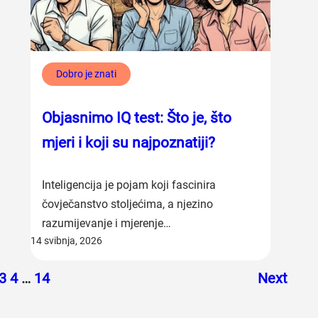
Dobro je znati
Objasnimo IQ test: Što je, što
mjeri i koji su najpoznatiji?
Inteligencija je pojam koji fascinira
čovječanstvo stoljećima, a njezino
razumijevanje i mjerenje…
14 svibnja, 2026
3
4
…
14
Next