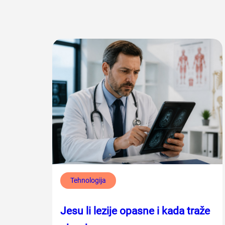
Tehnologija
Jesu li lezije opasne i kada traže