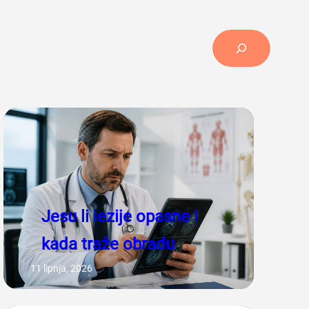
Search
Jesu li lezije opasne i
kada traže obradu
11 lipnja, 2026