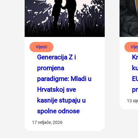
Vijesti
Vije
Generacija Z i
Kr
promjena
ku
paradigme: Mladi u
EU
Hrvatskoj sve
pr
kasnije stupaju u
13 si
spolne odnose
17 veljače, 2026