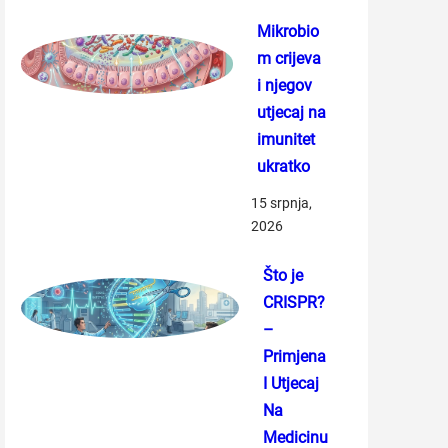
Mikrobio
m crijeva
i njegov
utjecaj na
imunitet
ukratko
15 srpnja,
2026
Što je
CRISPR?
–
Primjena
I Utjecaj
Na
Medicinu