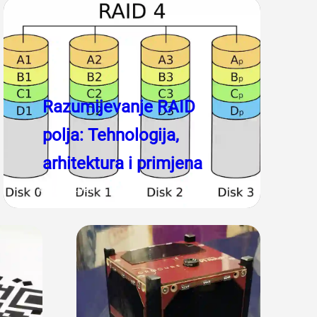
Razumijevanje RAID
polja: Tehnologija,
arhitektura i primjena
1 ožujka, 2026