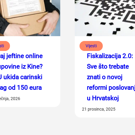
sti
Vijesti
aj jeftine online
Fiskalizacija 2.0:
povine iz Kine?
Sve što trebate
 ukida carinski
znati o novoj
ag od 150 eura
reformi poslovan
u Hrvatskoj
ječnja, 2026
21 prosinca, 2025