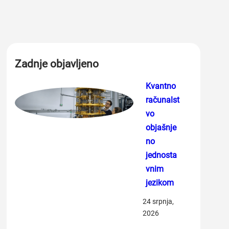
Zadnje objavljeno
Kvantno
računalst
vo
objašnje
no
jednosta
vnim
jezikom
24 srpnja,
2026