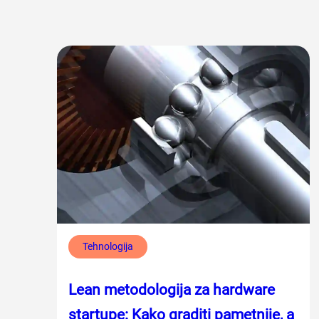
Tehnologija
Lean metodologija za hardware
startupe: Kako graditi pametnije, a