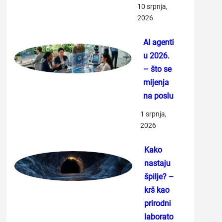
10 srpnja,
2026
AI agenti
u 2026.
– što se
mijenja
na poslu
1 srpnja,
2026
Kako
nastaju
špilje? –
krš kao
prirodni
laborato