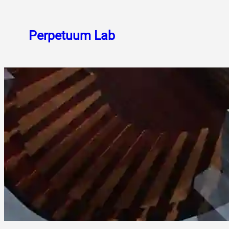
Skoči
do
Perpetuum Lab
sadržaja