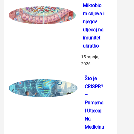
Mikrobio
m crijeva i
njegov
utjecaj na
imunitet
ukratko
15 srpnja,
2026
Što je
CRISPR?
–
Primjena
I Utjecaj
Na
Medicinu