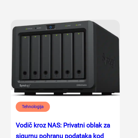
Tehnologija
Vodič kroz NAS: Privatni oblak za
sigurnu pohranu podataka kod