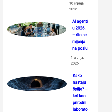
10 srpnja,
2026
AI agenti
u 2026.
– što se
mijenja
na poslu
1 srpnja,
2026
Kako
nastaju
špilje? –
krš kao
prirodni
laborato