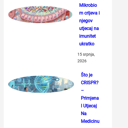
Mikrobio
m crijeva i
njegov
utjecaj na
imunitet
ukratko
15 srpnja,
2026
Što je
CRISPR?
–
Primjena
I Utjecaj
Na
Medicinu