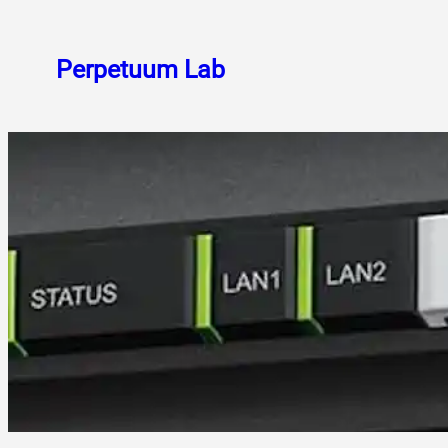
Skoči
do
Perpetuum Lab
sadržaja