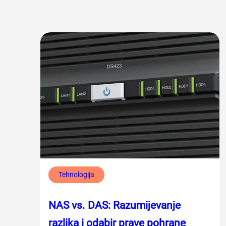
Tehnologija
NAS vs. DAS: Razumijevanje
razlika i odabir prave pohrane