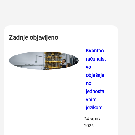
Zadnje objavljeno
Kvantno
računalst
vo
objašnje
no
jednosta
vnim
jezikom
24 srpnja,
2026