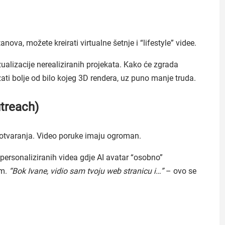
ova, možete kreirati virtualne šetnje i “lifestyle” videe.
zualizacije nerealiziranih projekata. Kako će zgrada
zati bolje od bilo kojeg 3D rendera, uz puno manje truda.
utreach)
 otvaranja. Video poruke imaju ogroman.
ersonaliziranih videa gdje AI avatar “osobno”
om.
“Bok Ivane, vidio sam tvoju web stranicu i…”
– ovo se