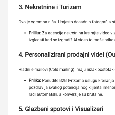
3. Nekretnine i Turizam
Ovo je ogromna niša. Umjesto dosadnih fotografija stan
Prilika:
Za agencije nekretnina kreirajte video vi
izgledati kad se izgradi? AI video to može prika
4. Personalizirani prodajni videi (O
Hladni e-mailovi (Cold mailing) imaju nizak postotak
Prilika:
Ponudite B2B tvrtkama uslugu kreiranja p
pozdravlja svakog potencijalnog klijenta imen
radi automatski, a konverzije su brutalne.
5. Glazbeni spotovi i Visualizeri