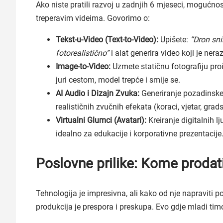
Ako niste pratili razvoj u zadnjih 6 mjeseci, mogućno
treperavim videima. Govorimo o:
Tekst-u-Video (Text-to-Video):
Upišete:
“Dron sni
fotorealistično”
i alat generira video koji je nera
Image-to-Video:
Uzmete statičnu fotografiju proi
juri cestom, model trepće i smije se.
AI Audio i Dizajn Zvuka:
Generiranje pozadinske 
realističnih zvučnih efekata (koraci, vjetar, gra
Virtualni Glumci (Avatari):
Kreiranje digitalnih l
idealno za edukacije i korporativne prezentacije
Poslovne prilike: Kome prodat
Tehnologija je impresivna, ali kako od nje napraviti p
produkcija je prespora i preskupa. Evo gdje mladi tim