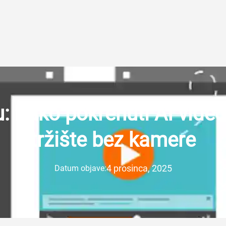
 Kako pokrenuti AI video 
tržište bez kamere
4 prosinca, 2025
Datum objave: