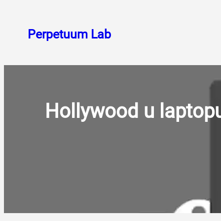
Skoči
do
Perpetuum Lab
sadržaja
Hollywood u laptopu: