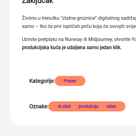
Zaključak
Živimo u trenutku “zlatne groznice” digitalnog sadržaja.
samo – tko će prvi ispričati priču koja će osvojiti svije
Uzmite pretplatu na Runway ili Midjourney, otvorite You
produkcijska kuća je udaljena samo jedan klik.
Kategorije:
Posao
Oznake:
AI alati
, 
produkcija
, 
video