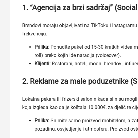
1. “Agencija za brzi sadržaj” (Soci
Brendovi moraju objavljivati na TikToku i Instagramu
frekvenciju.
Prilika:
Ponudite paket od 15-30 kratkih videa mje
roll) preko kojih ide naracija (voiceover).
Klijenti:
Restorani, hoteli, modni brendovi, influe
2. Reklame za male poduzetnike (
Lokalna pekara ili frizerski salon nikada si nisu mog
koja izgleda kao da je koštala 10.000€, za djelić te cij
Prilika:
Snimite samo proizvod mobitelom, a zati
pozadinu, osvjetljenje i atmosferu. Proizvod ost