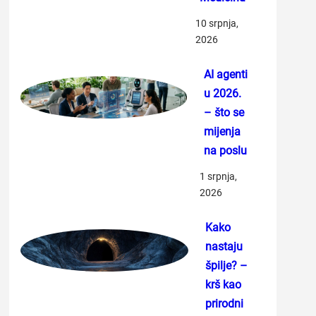
10 srpnja,
2026
AI agenti
u 2026.
– što se
mijenja
na poslu
1 srpnja,
2026
Kako
nastaju
špilje? –
krš kao
prirodni