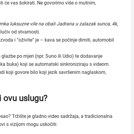
sti će vas šokirati. Ne govorimo više o mutnim,
mka luksuzne vile na obali Jadrana u zalazak sunca, 4k,
zlučiv od stvarnosti.
zvoda i “oživite” je – kava se počinje dimiti, automobil
glazbe po mjeri (npr. Suno ili Udio) te dodavanje
dska buka) koji se automatski sinkroniziraju s videom.
judi koji govore bilo koji jezik savršenim naglaskom,
.
i ovu uslugu?
osao? Tržište je gladno video sadržaja, a tradicionalna
ovi s vizijom mogu uskočiti: