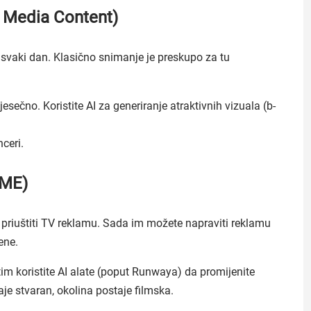
al Media Content)
 svaki dan. Klasično snimanje je preskupo za tu
sečno. Koristite AI za generiranje atraktivnih vizuala (b-
nceri.
SME)
li priuštiti TV reklamu. Sada im možete napraviti reklamu
ene.
m koristite AI alate (poput Runwaya) da promijenite
aje stvaran, okolina postaje filmska.