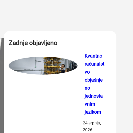
Zadnje objavljeno
Kvantno
računalst
vo
objašnje
no
jednosta
vnim
jezikom
24 srpnja,
2026