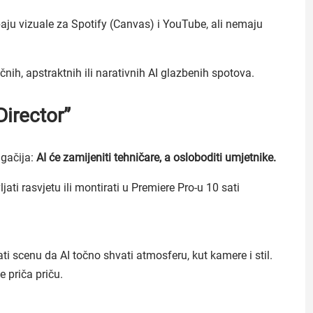
baju vizuale za Spotify (Canvas) i YouTube, ali nemaju
čnih, apstraktnih ili narativnih AI glazbenih spotova.
Director”
ugačija:
AI će zamijeniti tehničare, a osloboditi umjetnike.
ati rasvjetu ili montirati u Premiere Pro-u 10 sati
ti scenu da AI točno shvati atmosferu, kut kamere i stil.
e priča priču.