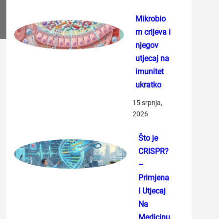
Mikrobio
m crijeva i
njegov
utjecaj na
imunitet
ukratko
15 srpnja,
2026
Što je
CRISPR?
–
Primjena
I Utjecaj
Na
Medicinu