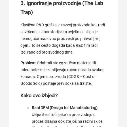
3. Ignoriranje proizvodnje (The Lab
Trap)
Klasična R&D greška je razvoj proizvoda koji radi
savršeno u laboratorijskim uvjetima, ali ga je
nemoguće masovno proizvesti po prihvatljivoj
cijeni. To se često događa kada R&D tim radi
izolirano od proizvodnog tima.
Problem:
Odabrali ste egzotičan materijal ili
tolerancije koje zahtijevaju ručnu obradu svakog
komada. Cijena proizvoda (COGS – Cost of
Goods Sold) postaje previsoka za tržište.
Kako ovo izbjeći?
Rani DFM (Design for Manufacturing):
Uključite stručnjake za proizvodnju u
proces dizajna dok ste još na razini skice.