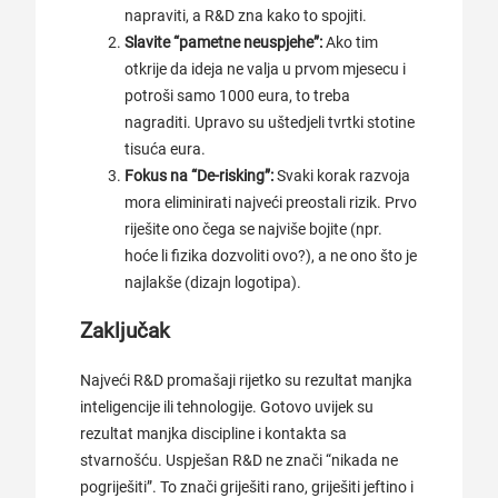
napraviti, a R&D zna kako to spojiti.
Slavite “pametne neuspjehe”:
Ako tim
otkrije da ideja ne valja u prvom mjesecu i
potroši samo 1000 eura, to treba
nagraditi. Upravo su uštedjeli tvrtki stotine
tisuća eura.
Fokus na “De-risking”:
Svaki korak razvoja
mora eliminirati najveći preostali rizik. Prvo
riješite ono čega se najviše bojite (npr.
hoće li fizika dozvoliti ovo?), a ne ono što je
najlakše (dizajn logotipa).
Zaključak
Najveći R&D promašaji rijetko su rezultat manjka
inteligencije ili tehnologije. Gotovo uvijek su
rezultat manjka discipline i kontakta sa
stvarnošću. Uspješan R&D ne znači “nikada ne
pogriješiti”. To znači griješiti rano, griješiti jeftino i