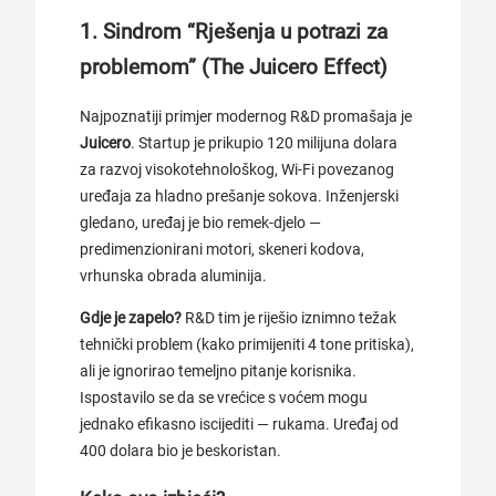
1. Sindrom “Rješenja u potrazi za
problemom” (The Juicero Effect)
Najpoznatiji primjer modernog R&D promašaja je
Juicero
. Startup je prikupio 120 milijuna dolara
za razvoj visokotehnološkog, Wi-Fi povezanog
uređaja za hladno prešanje sokova. Inženjerski
gledano, uređaj je bio remek-djelo —
predimenzionirani motori, skeneri kodova,
vrhunska obrada aluminija.
Gdje je zapelo?
R&D tim je riješio iznimno težak
tehnički problem (kako primijeniti 4 tone pritiska),
ali je ignorirao temeljno pitanje korisnika.
Ispostavilo se da se vrećice s voćem mogu
jednako efikasno iscijediti — rukama. Uređaj od
400 dolara bio je beskoristan.