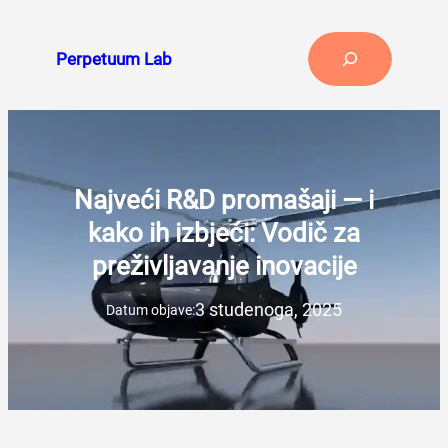
Skoči
do
Search
Perpetuum Lab
sadržaja
Najveći R&D promašaji — i
kako ih izbjeći: Vodič za
preživljavanje inovacije
3 studenoga, 2025
Datum objave: