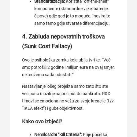
Standardizacija:
Koristite “off-the-shelf”
komponente (standardne vijke, baterije,
čipove) gdje god je to moguće. Inovirajte
samo tamo gdje stvarate diferencijaciju.
4. Zabluda nepovratnih troškova
(Sunk Cost Fallacy)
Ovo je psihološka zamka koja ubija tvrtke. “Već
smo potrošili 2 godine i milijun eura na ovaj smjer,
ne možemo sada odustati.”
Nastavljanje lošeg projekta samo zato što ste
već puno uložili je najbrži put do bankrota. R&D
timovi se emocionalno vežu za svoje kreacije (tzv.
“IKEA efekt”) i gube objektivnost.
Kako ovo izbjeći?
Nemilosrdni “Kill Criteria”:
Prije početka