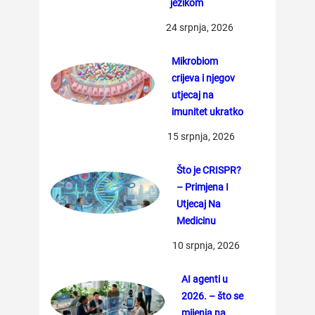
jezikom
24 srpnja, 2026
Mikrobiom
crijeva i njegov
utjecaj na
imunitet ukratko
15 srpnja, 2026
Što je CRISPR?
– Primjena I
Utjecaj Na
Medicinu
10 srpnja, 2026
AI agenti u
2026. – što se
mijenja na