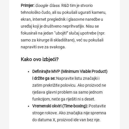
Primjer:
Google Glass
. R&D tim je stvorio
tehnološko čudo, ali su pokušali ugurati kameru,
ekran, internet preglednik i glasovne naredbe u
uređaj koji je društveno neprihvatljiv. Nisu se
fokusirali na jedan “ubojiti” slučaj upotrebe (npr.
samo za kirurge ili skladištare), već su pokušali
napraviti sve za svakoga.
Kako ovo izbjeći?
Definirajte MVP (Minimum Viable Product)
i držite ga se:
Napravite listu značajki i
zatim prekrižite polovicu. Ako proizvod ne
rješava glavni problem sa samo jednom
funkcijom, neće ga riješiti ni s deset.
Vremenski okviri (Time-boxing):
Postavite
stroge rokove. Ako značajka nije spremna
do datuma X, proizvod ide van bez nje.