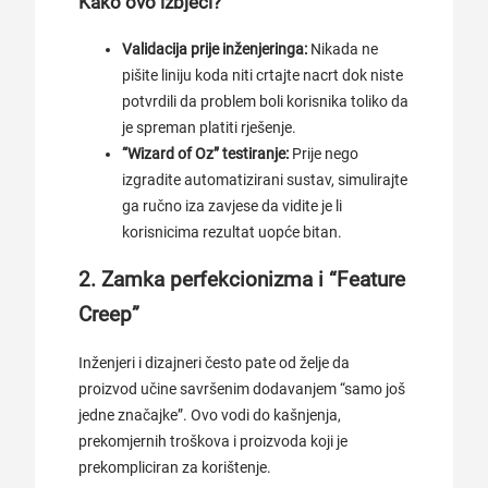
Kako ovo izbjeći?
Validacija prije inženjeringa:
Nikada ne
pišite liniju koda niti crtajte nacrt dok niste
potvrdili da problem boli korisnika toliko da
je spreman platiti rješenje.
“Wizard of Oz” testiranje:
Prije nego
izgradite automatizirani sustav, simulirajte
ga ručno iza zavjese da vidite je li
korisnicima rezultat uopće bitan.
2. Zamka perfekcionizma i “Feature
Creep”
Inženjeri i dizajneri često pate od želje da
proizvod učine savršenim dodavanjem “samo još
jedne značajke”. Ovo vodi do kašnjenja,
prekomjernih troškova i proizvoda koji je
prekompliciran za korištenje.