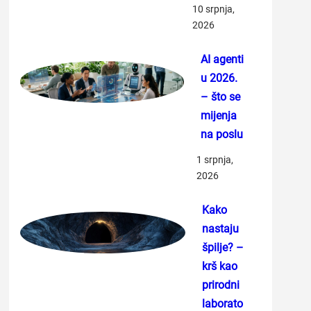
10 srpnja,
2026
AI agenti
u 2026.
– što se
mijenja
na poslu
1 srpnja,
2026
Kako
nastaju
špilje? –
krš kao
prirodni
laborato