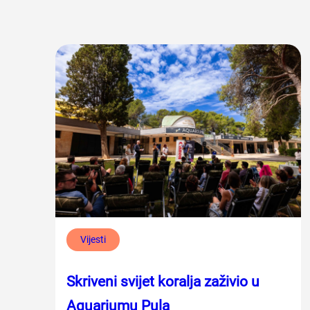
Vijesti
Skriveni svijet koralja zaživio u
Aquariumu Pula