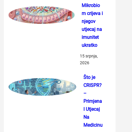
Mikrobio
m crijeva i
njegov
utjecaj na
imunitet
ukratko
15 srpnja,
2026
Što je
CRISPR?
–
Primjena
I Utjecaj
Na
Medicinu