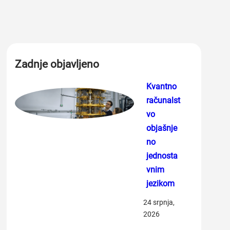
Zadnje objavljeno
Kvantno
računalst
vo
objašnje
no
jednosta
vnim
jezikom
24 srpnja,
2026