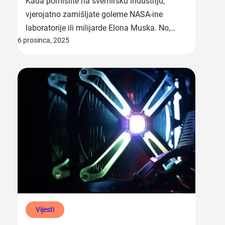
Kada pomislite na svemirsku industriju,
vjerojatno zamišljate goleme NASA-ine
laboratorije ili milijarde Elona Muska. No,…
6 prosinca, 2025
Vijesti