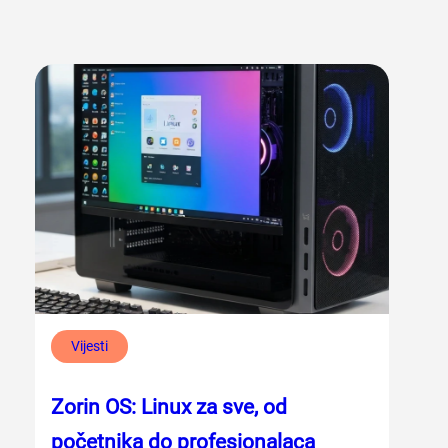
Vijesti
Zorin OS: Linux za sve, od
početnika do profesionalaca