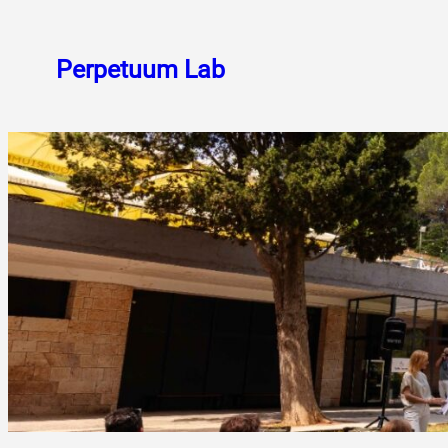
Skoči
do
Perpetuum Lab
sadržaja