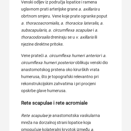
Venski odljev iz područja lopatice i ramena
uglavnom prati arterijske grane
a. axillaris
u
obrtnom smjeru. Vene koje prate ogranke poput
a. thoracoacromialis
,
a. thoracica lateralis
,
a.
subscapularis
,
a. circumflexa scapulae
i
a.
thoracodorsalis
dreniraju se u
v. axillaris
ili
njezine direktne pritoke.
Vene prateći
a. circumflexa humeri anterior
i
a.
circumflexa humeri posterior
oblikuju venski dio
anastomotskog prstena oko kirurških vrata
humerusa, što je topografski relevantno pri
rekonstrukcijskim zahvatima i pri procjeni
opskrbe glave humerusa.
Rete scapulae i rete acromiale
Rete scapulae
je anastomotska vaskularna
mreža na dorzalnoj strani lopatice koja
omogućuje kolateralni krvotok između
a.