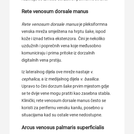
Rete venosum dorsale manus
Rete venosum dorsale manus
je pleksiformna
venska mreža smještena na hrptu šake, ispod
kože i iznad tetiva ekstenzora. Čini je nekoliko
uzdužnih i poprečnih vena koje međusobno
komuniciraju i prima pritoke iz dorzalnih
digitalnih vena prstiju.
Iz lateralnog dijela ove mreže nastaje
v.
cephalica
, a iz medijalnog dijela
v. basilica
.
Upravo to čini dorzum šake prvim mjestom gdje
se te dvije vene mogu pratiti kao zasebna stabla.
Klinički, rete venosum dorsale manus često se
koristi za perifernu vensku kanilu, posebno u
situacijama kad su ostale vene nedostupne.
Arcus venosus palmaris superficialis