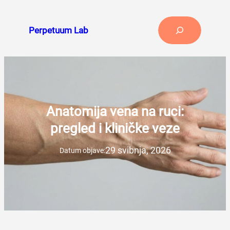
Skoči
do
Search
Perpetuum Lab
sadržaja
Anatomija vena na ruci:
pregled i kliničke veze
29 svibnja, 2026
Datum objave: