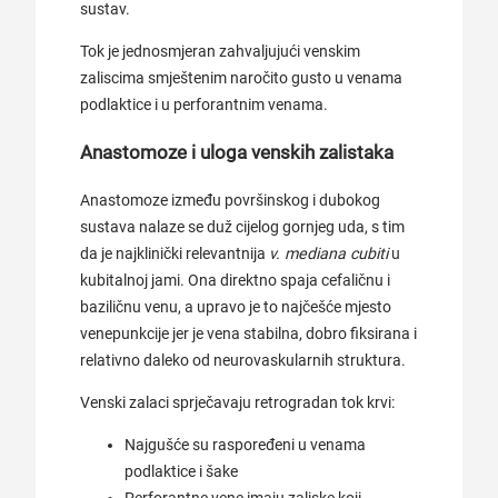
sustav.
Tok je jednosmjeran zahvaljujući venskim
zaliscima smještenim naročito gusto u venama
podlaktice i u perforantnim venama.
Anastomoze i uloga venskih zalistaka
Anastomoze između površinskog i dubokog
sustava nalaze se duž cijelog gornjeg uda, s tim
da je najklinički relevantnija
v. mediana cubiti
u
kubitalnoj jami. Ona direktno spaja cefaličnu i
baziličnu venu, a upravo je to najčešće mjesto
venepunkcije jer je vena stabilna, dobro fiksirana i
relativno daleko od neurovaskularnih struktura.
Venski zalaci sprječavaju retrogradan tok krvi:
Najgušće su raspoređeni u venama
podlaktice i šake