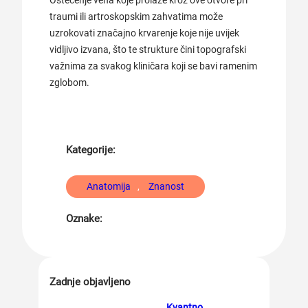
Oštećenje vena koje prolaze kroz ove otvore pri
traumi ili artroskopskim zahvatima može
uzrokovati značajno krvarenje koje nije uvijek
vidljivo izvana, što te strukture čini topografski
važnima za svakog kliničara koji se bavi ramenim
zglobom.
Kategorije:
Anatomija
, 
Znanost
Oznake:
Zadnje objavljeno
Kvantno