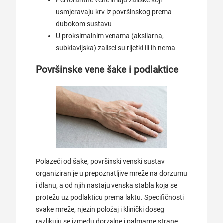
Perforantne vene imaju zaliske koji
usmjeravaju krv iz površinskog prema
dubokom sustavu
U proksimalnim venama (aksilarna,
subklavijska) zalisci su rijetki ili ih nema
Površinske vene šake i podlaktice
Polazeći od šake, površinski venski sustav
organiziran je u prepoznatljive mreže na dorzumu
i dlanu, a od njih nastaju venska stabla koja se
protežu uz podlakticu prema laktu. Specifičnosti
svake mreže, njezin položaj i klinički doseg
razlikuju se između dorzalne i palmarne strane.