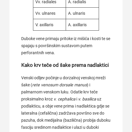
Vv. radiales
A. radialis
Vv. ulnares
A. ulnaris
V. axillaris
A. axillaris
Duboke vene primaju pritoke iz mišića i kosti te se
spajaju s površinskim sustavom putem
perforantnih vena.
Kako krv teče od šake prema nadlaktici
Venski odljev počinje u dorzalnoj venskoj mreži
šake (
rete venosum dorsale manus
) i
palmarnom venskom luku. Odatle krv teče
proksimalno kroz
v. cephalica
i
v. basilica
uz
podlakticu, a obje vene prima i nadlaktica gdje se
lateralna (cefalična) zadržava površno sve do
pazuha, dok medijalna (bazilična) probija duboku
fasciju sredinom nadlaktice i ulazi u duboki