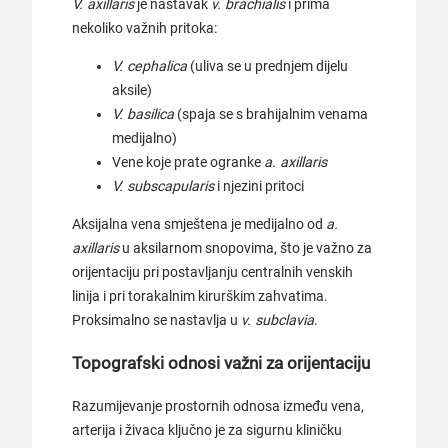
V. axillaris
je nastavak
v. brachialis
i prima
nekoliko važnih pritoka:
V. cephalica
(uliva se u prednjem dijelu
aksile)
V. basilica
(spaja se s brahijalnim venama
medijalno)
Vene koje prate ogranke
a. axillaris
V. subscapularis
i njezini pritoci
Aksijalna vena smještena je medijalno od
a.
axillaris
u aksilarnom snopovima, što je važno za
orijentaciju pri postavljanju centralnih venskih
linija i pri torakalnim kirurškim zahvatima.
Proksimalno se nastavlja u
v. subclavia
.
Topografski odnosi važni za orijentaciju
Razumijevanje prostornih odnosa između vena,
arterija i živaca ključno je za sigurnu kliničku