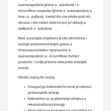
suprascapularis
(grana
a. subclavia
) i
a.
circumflexa scapulae
(grana
a. subscapularis
, a
time i
a. axillaris
). Venski dio ove mreže prati isti
obrazac i čini važan rezervni put pri okluziji
a.
axillaris
ili
a. subclavia
.
Rete acromiale
smješteno je oko akromiona i
nastaje anastomoziranjem grana
a.
thoracoacromialis
s ogranacima
a.
suprascapularis
i
a. circumflexa humeri
posterior
. I ovdje prateće vene prate arterijski
uzorak.
Klinički značaj tih mreža:
Omogućuju kolateralni krvotok pri stenozi
proksimalnih arterija
Relevantne su za planiranje režnjeva u
rekonstruktivnoj kirurgiji
Mogu biti izvor krvarenja pri zahvatima na