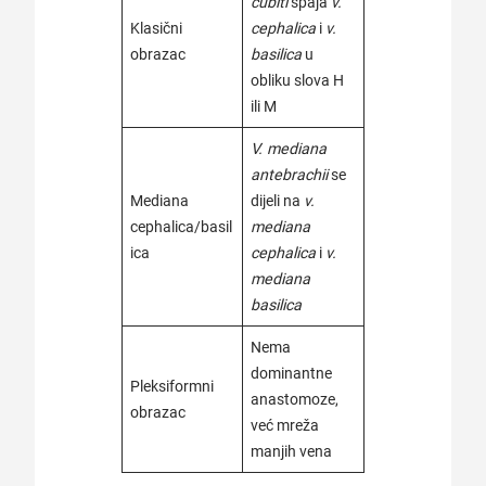
cubiti
spaja
v.
Klasični
cephalica
i
v.
obrazac
basilica
u
obliku slova H
ili M
V. mediana
antebrachii
se
Mediana
dijeli na
v.
cephalica/basil
mediana
ica
cephalica
i
v.
mediana
basilica
Nema
dominantne
Pleksiformni
anastomoze,
obrazac
već mreža
manjih vena