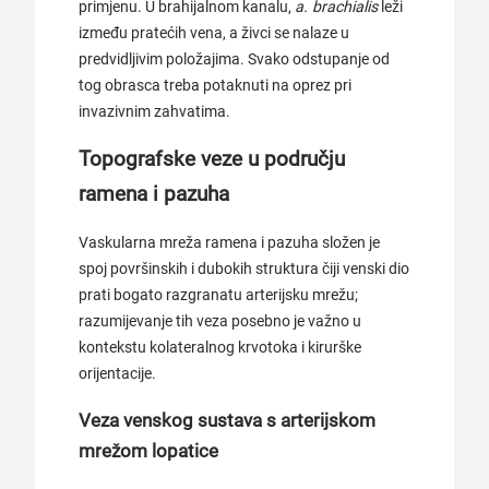
primjenu. U brahijalnom kanalu,
a. brachialis
leži
između pratećih vena, a živci se nalaze u
predvidljivim položajima. Svako odstupanje od
tog obrasca treba potaknuti na oprez pri
invazivnim zahvatima.
Topografske veze u području
ramena i pazuha
Vaskularna mreža ramena i pazuha složen je
spoj površinskih i dubokih struktura čiji venski dio
prati bogato razgranatu arterijsku mrežu;
razumijevanje tih veza posebno je važno u
kontekstu kolateralnog krvotoka i kirurške
orijentacije.
Veza venskog sustava s arterijskom
mrežom lopatice