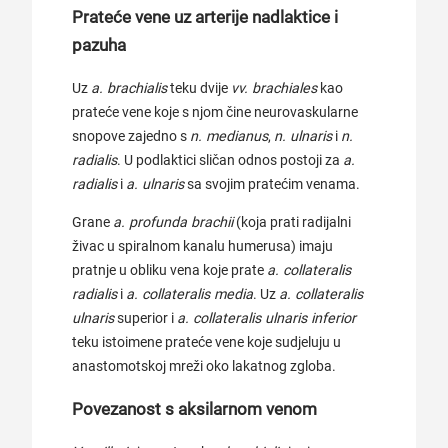
Prateće vene uz arterije nadlaktice i
pazuha
Uz
a. brachialis
teku dvije
vv. brachiales
kao
prateće vene koje s njom čine neurovaskularne
snopove zajedno s
n. medianus
,
n. ulnaris
i
n.
radialis
. U podlaktici sličan odnos postoji za
a.
radialis
i
a. ulnaris
sa svojim pratećim venama.
Grane
a. profunda brachii
(koja prati radijalni
živac u spiralnom kanalu humerusa) imaju
pratnje u obliku vena koje prate
a. collateralis
radialis
i
a. collateralis media
. Uz
a. collateralis
ulnaris
superior i
a. collateralis ulnaris inferior
teku istoimene prateće vene koje sudjeluju u
anastomotskoj mreži oko lakatnog zgloba.
Povezanost s aksilarnom venom