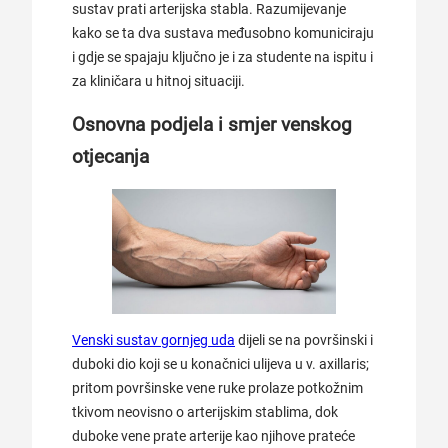
sustav prati arterijska stabla. Razumijevanje
kako se ta dva sustava međusobno komuniciraju
i gdje se spajaju ključno je i za studente na ispitu i
za kliničara u hitnoj situaciji.
Osnovna podjela i smjer venskog
otjecanja
Venski sustav gornjeg uda
dijeli se na površinski i
duboki dio koji se u konačnici ulijeva u v. axillaris;
pritom površinske vene ruke prolaze potkožnim
tkivom neovisno o arterijskim stablima, dok
duboke vene prate arterije kao njihove prateće