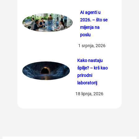
AI agenti u
2026. – što se
mijenja na
poslu
1 srpnja, 2026
Kako nastaju
špilje? – krš kao
prirodni
laboratorij
18 lipnja, 2026