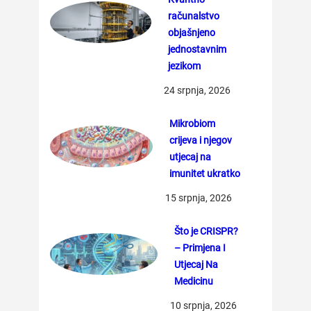
računalstvo
objašnjeno
jednostavnim
jezikom
24 srpnja, 2026
Mikrobiom
crijeva i njegov
utjecaj na
imunitet ukratko
15 srpnja, 2026
Što je CRISPR?
– Primjena I
Utjecaj Na
Medicinu
10 srpnja, 2026