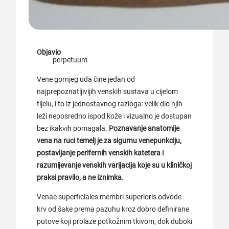
Objavio
perpetuum
Vene gornjeg uda čine jedan od
najprepoznatljivijih venskih sustava u cijelom
tijelu, i to iz jednostavnog razloga: velik dio njih
leži neposredno ispod kože i vizualno je dostupan
bez ikakvih pomagala.
Poznavanje anatomije
vena na ruci temelj je za sigurnu venepunkciju,
postavljanje perifernih venskih katetera i
razumijevanje venskih varijacija koje su u kliničkoj
praksi pravilo, a ne iznimka.
Venae superficiales membri superioris odvode
krv od šake prema pazuhu kroz dobro definirane
putove koji prolaze potkožnim tkivom, dok duboki