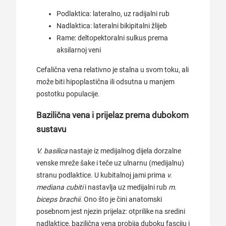
Podlaktica: lateralno, uz radijalni rub
Nadlaktica: lateralni bikipitalni žlijeb
Rame: deltopektoralni sulkus prema
aksilarnoj veni
Cefalična vena relativno je stalna u svom toku, ali
može biti hipoplastična ili odsutna u manjem
postotku populacije.
Bazilična vena i prijelaz prema dubokom
sustavu
V. basilica
nastaje iz medijalnog dijela dorzalne
venske mreže šake i teče uz ulnarnu (medijalnu)
stranu podlaktice. U kubitalnoj jami prima
v.
mediana cubiti
i nastavlja uz medijalni rub
m.
biceps brachii
. Ono što je čini anatomski
posebnom jest njezin prijelaz: otprilike na sredini
nadlaktice, bazilična vena probija duboku fasciju i