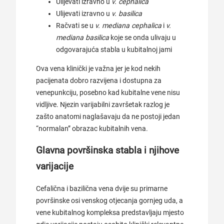
Ulijevati izravno u
v. cephalica
Ulijevati izravno u
v. basilica
Račvati se u
v. mediana cephalica
i
v.
mediana basilica
koje se onda ulivaju u
odgovarajuća stabla u kubitalnoj jami
Ova vena klinički je važna jer je kod nekih
pacijenata dobro razvijena i dostupna za
venepunkciju, posebno kad kubitalne vene nisu
vidljive. Njezin varijabilni završetak razlog je
zašto anatomi naglašavaju da ne postoji jedan
“normalan” obrazac kubitalnih vena.
Glavna površinska stabla i njihove
varijacije
Cefalična i bazilična vena dvije su primarne
površinske osi venskog otjecanja gornjeg uda, a
vene kubitalnog kompleksa predstavljaju mjesto