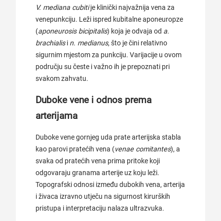
V. mediana cubiti
je klinički najvažnija vena za
venepunkciju. Leži ispred kubitalne aponeuropze
(
aponeurosis bicipitalis
) koja je odvaja od
a.
brachialis
i
n. medianus
, što je čini relativno
sigurnim mjestom za punkciju. Varijacije u ovom
području su česte i važno ih je prepoznati pri
svakom zahvatu.
Duboke vene i odnos prema
arterijama
Duboke vene gornjeg uda prate arterijska stabla
kao parovi pratećih vena (
venae comitantes
), a
svaka od pratećih vena prima pritoke koji
odgovaraju granama arterije uz koju leži.
Topografski odnosi između dubokih vena, arterija
i živaca izravno utječu na sigurnost kirurških
pristupa i interpretaciju nalaza ultrazvuka.