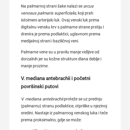
Na palmarnoj strani šake nalazi se
arcus
venosus palmaris superficialis
, koji prati
istoimeni arterijski luk. Ovaj venski luk prima
digitalnu vensku krv s palmarne strane prstiju i
drenira je prema podlaktici, uglavnom prema
medijalnoj strani i baziličnoj veni.
Palmarne vene su u pravilu manje vidljive od
dorzalnih jer su kožne strukture dlana deblje i
manje prozirne.
V. mediana antebrachii i početni
površinski putovi
V. mediana antebrachii
proteže se uz prednju
(palmarnu) stranu podlaktice, otprilike u njezinoj
sredini. Nastaje iz palmarnog venskog luka i teče
prema proksimalno, gdje se može: