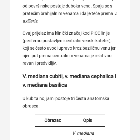
od površinske postaje duboka vena. Spaja se s
pratećim brahijalnim venama i dalje teče prema
v.
axillaris
.
Ovaj prijelaz ima klinički značaj kod PICC linije
(periferno postavljeni centralni venski kateter),
koji se često uvodi upravo kroz baziličnu venu jer
njen put prema centralnim venama je relativno
ravan i predvidljiv.
V. mediana cubiti, v. mediana cephalica i
v. mediana basilica
U kubitalnoj jami postoje tri česta anatomska
obrasca:
Obrazac
Opis
V. mediana