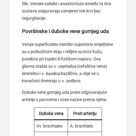
žile. Venske zaliske i anastomoze između ta dva
sustava osiguravaju usmjeren tok krvi bez
regurgitacije.
Površinske i duboke vene gornjeg uda
Venae superficiales membri superioris smještene
su u potkožnom sloju i vidljive su kroz kožu,
posebno pri toplini ili fizičkom naporu. Dva
glavna stabla su
v. cephalica
(cefalična vena)
lateralno i
v. basilica
bazilično, a obje se u
konačnici dreniraju u
v. axillaris
.
Duboke vene gornjeg uda prate odgovarajuće
arterije u parovima i nose nazive prema njima:
Duboka vena
Prati arteriju
Vv. brachiales
A. brachialis