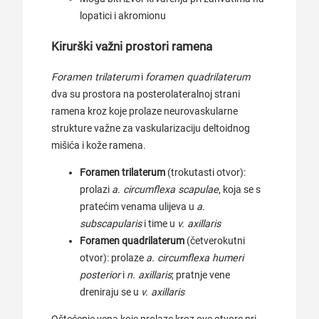
lopatici i akromionu
Kirurški važni prostori ramena
Foramen trilaterum
i
foramen quadrilaterum
dva su prostora na posterolateralnoj strani
ramena kroz koje prolaze neurovaskularne
strukture važne za vaskularizaciju deltoidnog
mišića i kože ramena.
Foramen trilaterum
(trokutasti otvor):
prolazi
a. circumflexa scapulae
, koja se s
pratećim venama ulijeva u
a.
subscapularis
i time u
v. axillaris
Foramen quadrilaterum
(četverokutni
otvor): prolaze
a. circumflexa humeri
posterior
i
n. axillaris
; pratnje vene
dreniraju se u
v. axillaris