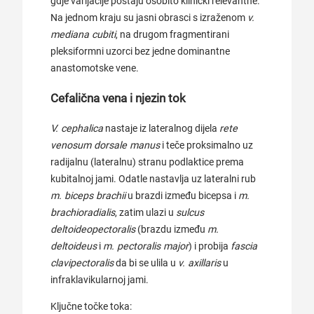
gdje varijacije postaju osobito klinički relevantne.
Na jednom kraju su jasni obrasci s izraženom
v.
mediana cubiti
, na drugom fragmentirani
pleksiformni uzorci bez jedne dominantne
anastomotske vene.
Cefalična vena i njezin tok
V. cephalica
nastaje iz lateralnog dijela
rete
venosum dorsale manus
i teče proksimalno uz
radijalnu (lateralnu) stranu podlaktice prema
kubitalnoj jami. Odatle nastavlja uz lateralni rub
m. biceps brachii
u brazdi između bicepsa i
m.
brachioradialis
, zatim ulazi u
sulcus
deltoideopectoralis
(brazdu između
m.
deltoideus
i
m. pectoralis major
) i probija
fascia
clavipectoralis
da bi se ulila u
v. axillaris
u
infraklavikularnoj jami.
Ključne točke toka: