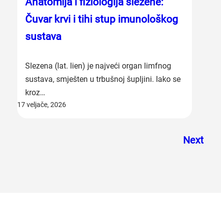
Anatomija i fiziologija slezene:
Čuvar krvi i tihi stup imunološkog
sustava
Slezena (lat. lien) je najveći organ limfnog
sustava, smješten u trbušnoj šupljini. Iako se
kroz…
17 veljače, 2026
Next