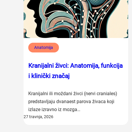
Anatomija
Kranijalni živci: Anatomija, funkcija
i klinički značaj
Kranijalni ili moždani živci (nervi craniales)
predstavljaju dvanaest parova živaca koji
izlaze izravno iz mozga…
27 travnja, 2026