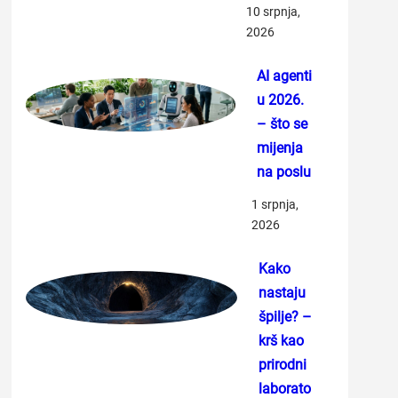
10 srpnja,
2026
AI agenti
u 2026.
– što se
mijenja
na poslu
1 srpnja,
2026
Kako
nastaju
špilje? –
krš kao
prirodni
laborato