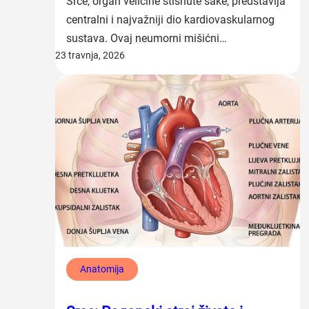
Srce, organ veličine stisnute šake, predstavlja
centralni i najvažniji dio kardiovaskularnog
sustava. Ovaj neumorni mišićni…
23 travnja, 2026
Anatomija