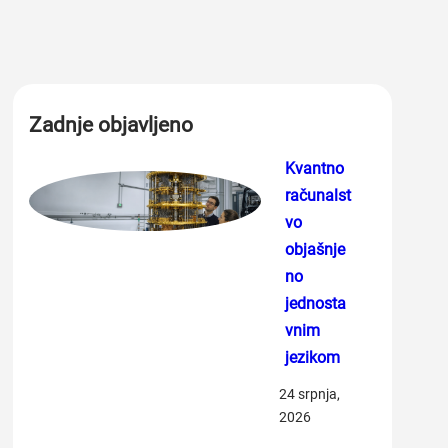
Zadnje objavljeno
Kvantno
računalst
vo
objašnje
no
jednosta
vnim
jezikom
24 srpnja,
2026