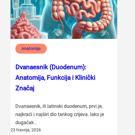
Anatomija
Dvanaesnik (Duodenum):
Anatomija, Funkcija i Klinički
Značaj
Dvanaesnik, ili latinski duodenum, prvi je,
najkraći i najširi dio tankog crijeva. Iako je
dugačak…
23 travnja, 2026