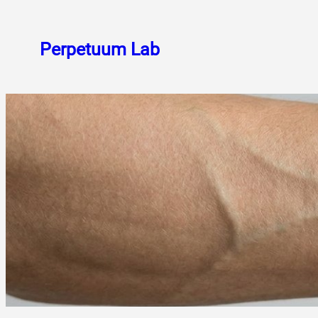
Skoči
do
Perpetuum Lab
sadržaja