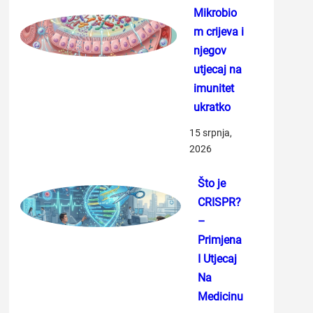
Mikrobio
m crijeva i
njegov
utjecaj na
imunitet
ukratko
15 srpnja,
2026
Što je
CRISPR?
–
Primjena
I Utjecaj
Na
Medicinu