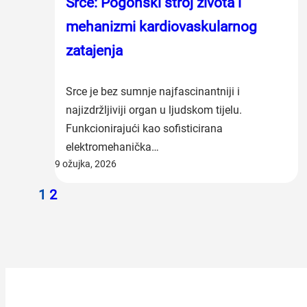
Srce: Pogonski stroj života i
mehanizmi kardiovaskularnog
zatajenja
Srce je bez sumnje najfascinantniji i
najizdržljiviji organ u ljudskom tijelu.
Funkcionirajući kao sofisticirana
elektromehanička…
9 ožujka, 2026
1
2