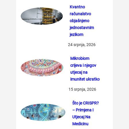
Kvantno
računalstvo
objašnjeno
jednostavnim
jezikom
24 srpnja, 2026
Mikrobiom
crijeva i njegov
utjecaj na
imunitet ukratko
15 srpnja, 2026
Što je CRISPR?
– Primjena I
Utjecaj Na
Medicinu