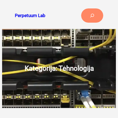
Skoči
do
Search
Perpetuum Lab
sadržaja
Kategorija:
Tehnologija