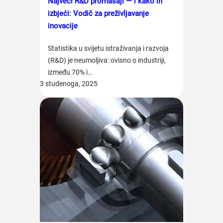
Najveći R&D promašaji — i kako ih
izbjeći: Vodič za preživljavanje
inovacije
Statistika u svijetu istraživanja i razvoja
(R&D) je neumoljiva: ovisno o industriji,
između 70% i…
3 studenoga, 2025