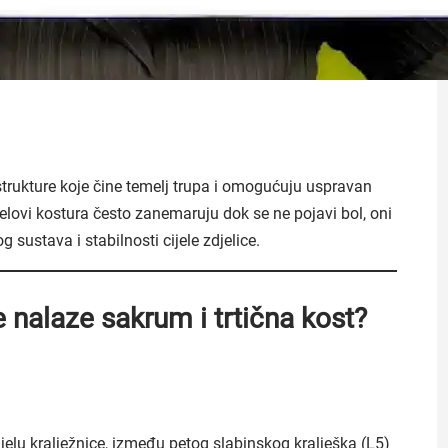
 strukture koje čine temelj trupa i omogućuju uspravan
ijelovi kostura često zanemaruju dok se ne pojavi bol, oni
g sustava i stabilnosti cijele zdjelice.
e nalaze sakrum i trtična kost?
jelu kralježnice, između petog slabinskog kralješka (L5)