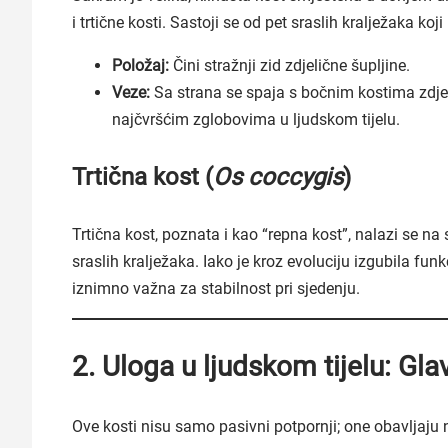
i trtične kosti. Sastoji se od pet sraslih kralježaka ko
Položaj:
Čini stražnji zid zdjelične šupljine.
Veze:
Sa strana se spaja s bočnim kostima zdjel
najčvršćim zglobovima u ljudskom tijelu.
Trtična kost (
Os coccygis
)
Trtična kost, poznata i kao “repna kost”, nalazi se na
sraslih kralježaka. Iako je kroz evoluciju izgubila fun
iznimno važna za stabilnost pri sjedenju.
2. Uloga u ljudskom tijelu: Gla
Ove kosti nisu samo pasivni potpornji; one obavljaju n