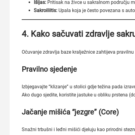
Išijas:
Pritisak na živce u sakralnom području mo
Sakroiliitis:
Upala koja je često povezana s aut
4. Kako sačuvati zdravlje sakru
Očuvanje zdravlja baze kralježnice zahtijeva pravilnu 
Pravilno sjedenje
Izbjegavajte “klizanje” u stolici gdje težina pada izr
Ako dugo sjedite, koristite jastuke u obliku prstena (d
Jačanje mišića “jezgre” (Core)
Snažni trbušni i leđni mišići djeluju kao prirodni ste