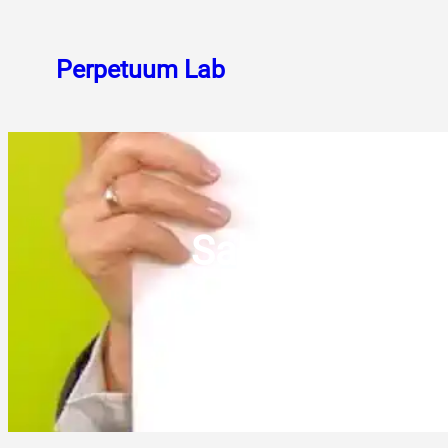
Skoči
do
Perpetuum Lab
sadržaja
Sakrum i trtičn