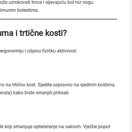
že uzrokovati trnce i sijevajuću bol niz nogu.
oimunim bolestima.
ma i trtične kosti?
ergonomiju i ciljanu fizičku aktivnost:
avno na trtičnu kost. Sjedite uspravno na sjednim kostima.
onuta) kako biste smanjili pritisak.
znik koji smanjuje opterećenje na sakrum. Vježbe poput