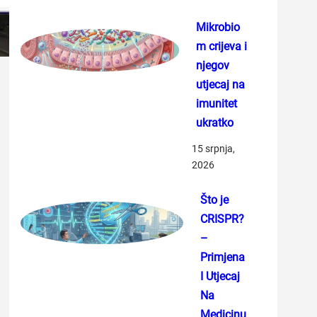
Mikrobio
m crijeva i
njegov
utjecaj na
imunitet
ukratko
15 srpnja,
2026
Što je
CRISPR?
–
Primjena
I Utjecaj
Na
Medicinu