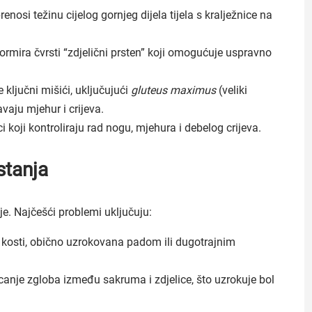
nosi težinu cijelog gornjeg dijela tijela s kralježnice na
mira čvrsti “zdjelični prsten” koji omogućuje uspravno
 ključni mišići, uključujući
gluteus maximus
(veliki
vaju mjehur i crijeva.
 koji kontroliraju rad nogu, mjehura i debelog crijeva.
stanja
e. Najčešći problemi uključuju:
oj kosti, obično uzrokovana padom ili dugotrajnim
canje zgloba između sakruma i zdjelice, što uzrokuje bol