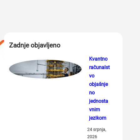
Zadnje objavljeno
Kvantno
računalst
vo
objašnje
no
jednosta
vnim
jezikom
24 srpnja,
2026