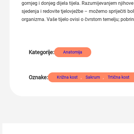
gornjeg i donjeg dijela tijela. Razumijevanjem njihov
sjedenja i redovite tjelovježbe – možemo spriječiti boln
organizma. Vaše tijelo ovisi o čvrstom temelju; pobrin
Kategorije:
Anatomija
Oznake:
Križna kost
, 
Sakrum
, 
Trtična kost