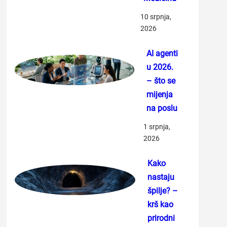
10 srpnja,
2026
AI agenti
u 2026.
– što se
mijenja
na poslu
1 srpnja,
2026
Kako
nastaju
špilje? –
krš kao
prirodni