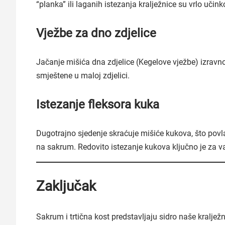
“planka” ili laganih istezanja kralježnice su vrlo učink
Vježbe za dno zdjelice
Jačanje mišića dna zdjelice (Kegelove vježbe) izravno
smještene u maloj zdjelici.
Istezanje fleksora kuka
Dugotrajno sjedenje skraćuje mišiće kukova, što povla
na sakrum. Redovito istezanje kukova ključno je za va
Zaključak
Sakrum i trtična kost predstavljaju sidro naše kraljež