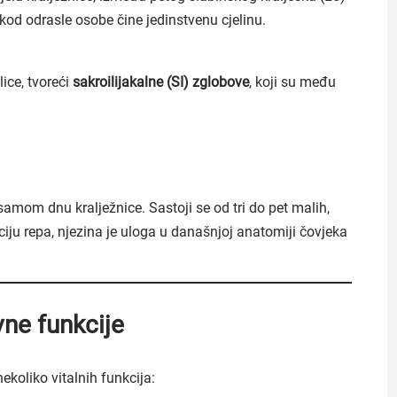
ji kod odrasle osobe čine jedinstvenu cjelinu.
ice, tvoreći
sakroilijakalne (SI) zglobove
, koji su među
 samom dnu kralježnice. Sastoji se od tri do pet malih,
kciju repa, njezina je uloga u današnjoj anatomiji čovjeka
vne funkcije
ekoliko vitalnih funkcija: