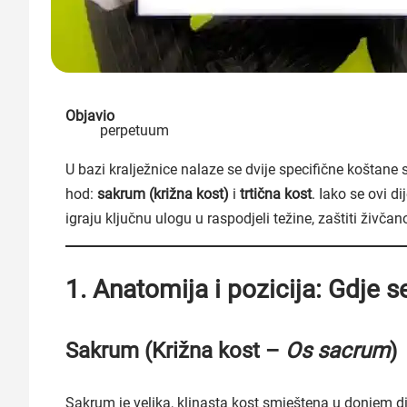
Objavio
perpetuum
U bazi kralježnice nalaze se dvije specifične koštane
hod:
sakrum (križna kost)
i
trtična kost
. Iako se ovi d
igraju ključnu ulogu u raspodjeli težine, zaštiti živčano
1. Anatomija i pozicija: Gdje s
Sakrum (Križna kost –
Os sacrum
)
Sakrum je velika, klinasta kost smještena u donjem di