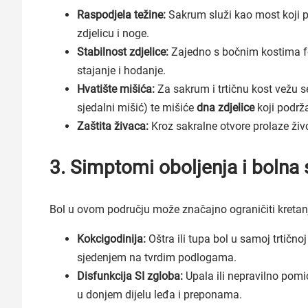
Raspodjela težine:
Sakrum služi kao most koji pre
zdjelicu i noge.
Stabilnost zdjelice:
Zajedno s bočnim kostima for
stajanje i hodanje.
Hvatište mišića:
Za sakrum i trtičnu kost vežu se
sjedalni mišić) te mišiće
dna zdjelice
koji podrža
Zaštita živaca:
Kroz sakralne otvore prolaze živci
3. Simptomi oboljenja i bolna 
Bol u ovom području može značajno ograničiti kretanj
Kokcigodinija:
Oštra ili tupa bol u samoj trtičn
sjedenjem na tvrdim podlogama.
Disfunkcija SI zgloba:
Upala ili nepravilno pomi
u donjem dijelu leđa i preponama.